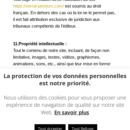
https://verral-peinture.com/
est soumis au droit
français. En dehors des cas où la loi ne le permet pas,
il est fait attribution exclusive de juridiction aux
tribunaux compétents de l’éditeur.
11.Propriété intellectuelle :
Tout le contenu de notre site, incluant, de façon non
limitative, images, textes, vidéos, graphismes,
animations, sons, etc., ainsi que leur mise en forme
sont la propriété exclusive de notre entreprise à
La protection de vos données personnelles
l’exception des marques, logos ou contenus
est notre priorité.
appartenant à des sociétés partenaires.
Toute reproduction, modification, publication, même
Nous utilisons des cookies pour vous proposer une
partielle est strictement interdite sans notre accord.
expérience de navigation de qualité sur notre site
Web.
En savoir plus
Tout Accepter
Tout Refuser