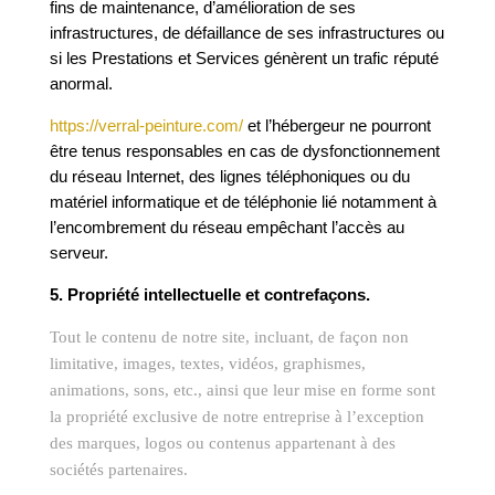
fins de maintenance, d’amélioration de ses
infrastructures, de défaillance de ses infrastructures ou
si les Prestations et Services génèrent un trafic réputé
anormal.
https://verral-peinture.com/
et l’hébergeur ne pourront
être tenus responsables en cas de dysfonctionnement
du réseau Internet, des lignes téléphoniques ou du
matériel informatique et de téléphonie lié notamment à
l’encombrement du réseau empêchant l’accès au
serveur.
5. Propriété intellectuelle et contrefaçons.
Tout le contenu de notre site, incluant, de façon non
limitative, images, textes, vidéos, graphismes,
animations, sons, etc., ainsi que leur mise en forme sont
la propriété exclusive de notre entreprise à l’exception
des marques, logos ou contenus appartenant à des
sociétés partenaires.