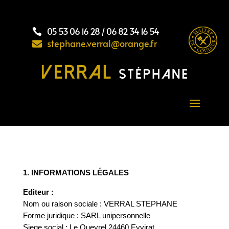
05 53 06 16 28 / 06 82 34 16 54

stephane.verral@orange.fr

1. INFORMATIONS LÉGALES
Editeur :
Nom ou raison sociale : VERRAL STEPHANE
Forme juridique : SARL unipersonnelle
Siege social : Le Queyrel 24460 Eyvirat